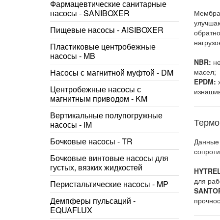
Фармацевтические санитарные
насосы - SANIBOXER
Мембран
улучшаю
Пищевые насосы - AISIBOXER
обратно
нагрузок
Пластиковые центробежные
насосы - MB
NBR:
не
Насосы с магнитной муфтой - DM
масел;
EPDM:
х
Центробежные насосы с
изнашив
магнитным приводом - KM
Вертикальные полупогружные
Термо
насосы - IM
Бочковые насосы - TR
Данные 
сопроти
Бочковые винтовые насосы для
густых, вязких жидкостей
HYTRE
для ра
Перистальтические насосы - MP
SANTO
Демпферы пульсаций -
прочнос
EQUAFLUX