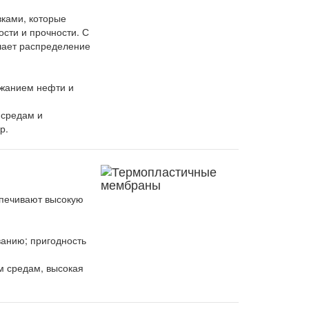
ками, которые
ости и прочности. С
шает распределение
ржанием нефти и
 средам и
р.
печивают высокую
анию; пригодность
м средам, высокая