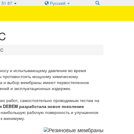
 51 87
Русский
C
IC
носу и испытывающему давление во время
ны противостоять мощному химическому
нка и выбор мембраны имеют первостепенное
ений и эксплуатационных издержек.
ких работ, самостоятельно проводимым тестам на
я DEBEM разработала новое поколение
т наибольшую рабочую поверхность и улучшенное
 к минимуму.