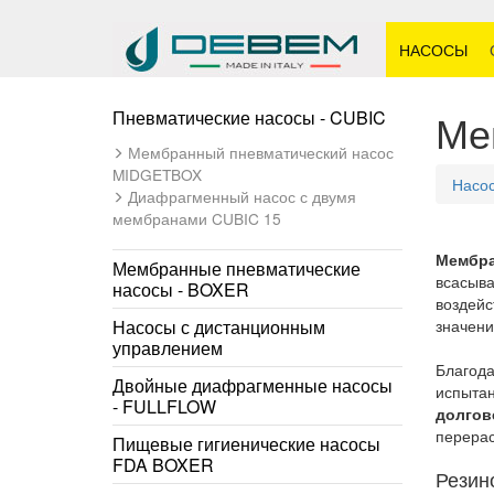
НАСОСЫ
Ме
Пневматические насосы - CUBIC
Мембранный пневматический насос
MIDGETBOX
Насо
Диафрагменный насос с двумя
мембранами CUBIC 15
Мембр
Мембранные пневматические
всасыва
насосы - BOXER
воздейс
Насосы с дистанционным
значени
управлением
Благода
Двойные диафрагменные насосы
испытан
- FULLFLOW
долгов
перерас
Пищевые гигиенические насосы
FDA BOXER
Резин