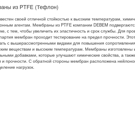
аны из PTFE (Тефлон)
вестен своей отличной стойкостью к высоким температурам, хими
онным агентам. Мембраны из PTFE компании DEBEM подвергаютс
ке, с тем, чтобы увеличить их эластичность и срок службы. Для пр
партия мембран проходит тестирование на предел прочности. Это
ать с вышерассмотренными видами для повышения сопротивлени
ким веществам и высоким температурам. Мембраны изготовлены и
ьными добавками, которые улучшают химические свойства, а такж
и и прочности. С обратной стороны мембран расположена нейлонов
еление нагрузок.