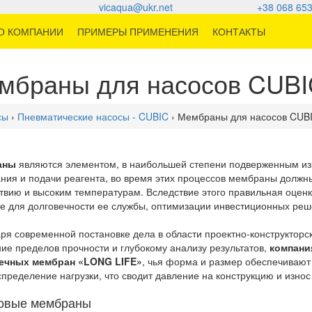
vicaqua@ukr.net
+38 068 653
О КОМПАНИИ
ПРИМЕРЫ ПРИМЕНЕНИЯ
КОНТАКТЫ
мбраны для насосов CUBI
сы
›
Пневматические насосы - CUBIC
› Мембраны для насосов CUB
аны
являются элементом, в наибольшей степени подверженным из
ния и подачи реагента, во время этих процессов мембраны долж
твию и высоким температурам. Вследствие этого правильная оце
е для долговечности ее службы, оптимизации инвестиционных реш
ря современной постановке дела в области проектно-конструкторс
ие пределов прочности и глубокому анализу результатов,
компани
ечных мембран «LONG LIFE»
, чья форма и размер обеспечиваю
пределение нагрузки, что сводит давление на конструкцию и износ
овые мембраны