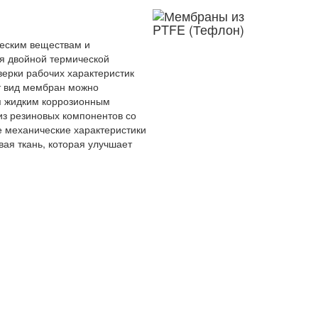
ческим веществам и
я двойной термической
оверки рабочих характеристик
т вид мембран можно
я жидким коррозионным
з резиновых компонентов со
е механические характеристики
ая ткань, которая улучшает