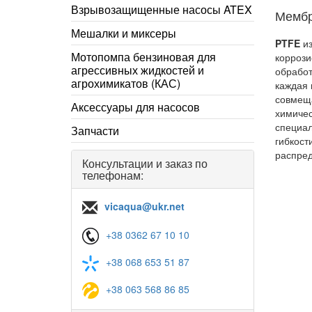
Взрывозащищенные насосы ATEX
Мембр
Мешалки и миксеры
PTFE
из
Мотопомпа бензиновая для
коррози
агрессивных жидкостей и
обработ
агрохимикатов (КАС)
каждая 
совмещ
Аксессуары для насосов
химичес
специал
Запчасти
гибкост
распред
Консультации и заказ по
телефонам:
vicaqua@ukr.net
+38 0362 67 10 10
+38 068 653 51 87
+38 063 568 86 85