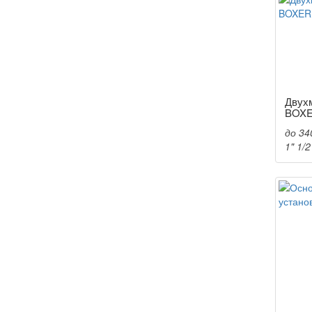
Двух
BOXE
до 34
1" 1/