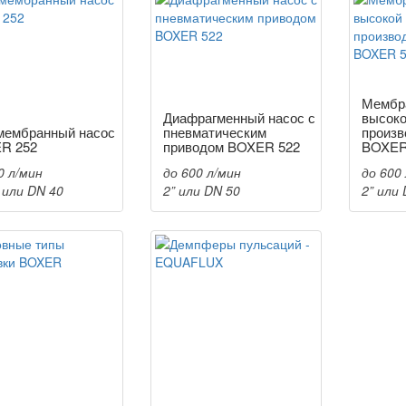
Мембр
Диафрагменный насос с
высок
мембранный насос
пневматическим
произв
R 252
приводом BOXER 522
BOXER
0 л/мин
до 600 л/мин
до 600
2 или DN 40
2” или DN 50
2” или