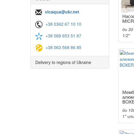
vicaqua@ukr.net
Насо
MIC
+38 0362 67 10 10
до 30
1/2"
+38 068 653 51 87
+38 063 568 86 85
Delivery to regions of Ukraine
Мемб
алюм
BOXE
до 10
1" ил