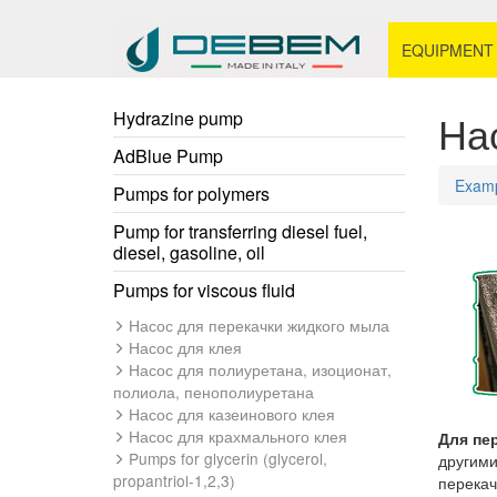
EQUIPMENT
На
Hydrazine pump
AdBlue Pump
Examp
Pumps for polymers
Pump for transferring diesel fuel,
diesel, gasoline, oil
Pumps for viscous fluid
Насос для перекачки жидкого мыла
Насос для клея
Насос для полиуретана, изоционат,
полиола, пенополиуретана
Насос для казеинового клея
Насос для крахмального клея
Для пе
Pumps for glycerin (glycerol,
другими
propantriol-1,2,3)
перекач