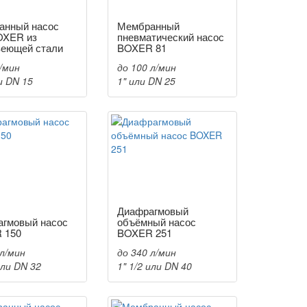
анный насос
Мембранный
OXER из
пневматический насос
веющей стали
BOXER 81
л/мин
до 100 л/мин
и DN 15
1" или DN 25
Диафрагмовый
агмовый насос
объёмный насос
 150
BOXER 251
 л/мин
до 340 л/мин
или DN 32
1" 1/2 или DN 40