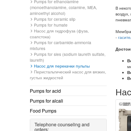
Pumps for ethanolamine
(monoethanolamine, colamine, MEA,
В некот
aminoethyl alcohol)
воздух,
Pumps for ceramic slip
пневмат
Pumps for humate
Насос для гидрофуза (фуза,
Мембран
соапстока)
-
гасит
Pumps for carbamide-ammonia
mixtures
Достои
Pumps for sles (sodium laureth sulfate,
laureth)
В
Насос для перекачки пульпы
м
Перистальтический насос для вязких,
В
густых жидкостей
В
Нас
Pumps for acid
Pumps for alcali
Food Pumps
Telephone counseling and
orders: