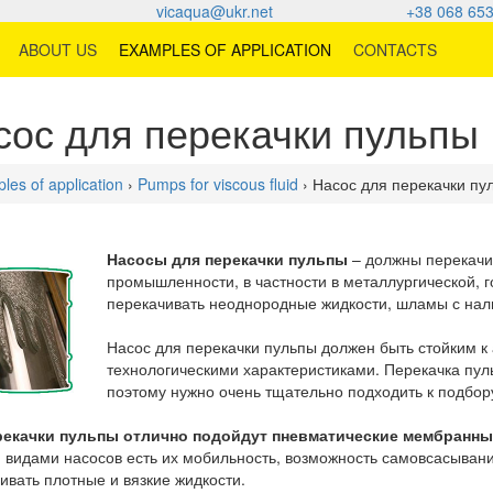
vicaqua@ukr.net
+38 068 653
ABOUT US
EXAMPLES OF APPLICATION
CONTACTS
сос для перекачки пульпы
les of application
›
Pumps for viscous fluid
› Насос для перекачки пу
Насосы для перекачки пульпы
– должны перекачив
промышленности, в частности в металлургической, 
перекачивать неоднородные жидкости, шламы с нал
Насос для перекачки пульпы должен быть стойким к 
технологическими характеристиками. Перекачка пул
поэтому нужно очень тщательно подходить к подбор
рекачки пульпы отлично подойдут пневматические мембранн
 видами насосов есть их мобильность, возможность самовсасывания
ивать плотные и вязкие жидкости.