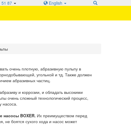
 51 87
English
льпы
ать очень плотную, абразивную пульпу в
горнодобывающей, угольной и тд. Также должен
ичием абразивных частиц.
абразиву и коррозии, и обладать высокими
ьпы очень сложный технологический процесс,
у насоса.
ые насосы BOXER.
Их преимуществом перед
, не боятся сухого хода и насос может