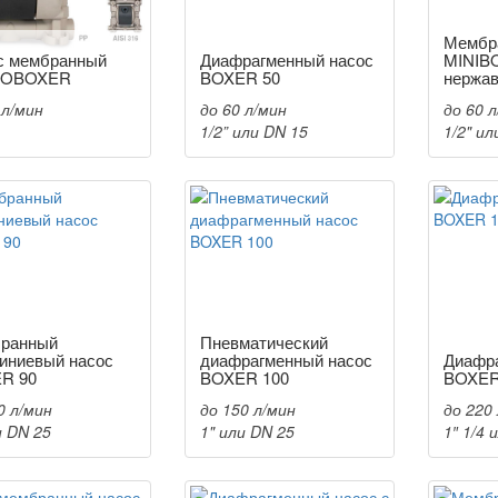
Мембр
с мембранный
Диафрагменный насос
MINIB
ROBOXER
BOXER 50
нержа
 л/мин
до 60 л/мин
до 60 
1/2” или DN 15
1/2" ил
ранный
Пневматический
иниевый насос
диафрагменный насос
Диафр
R 90
BOXER 100
BOXER
0 л/мин
до 150 л/мин
до 220
и DN 25
1" или DN 25
1″ 1/4 