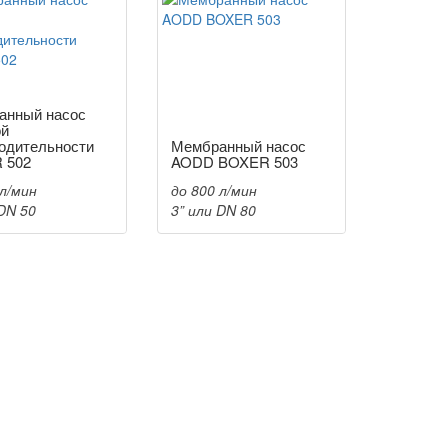
анный насос
ой
одительности
Мембранный насос
 502
AODD BOXER 503
 л/мин
до 800 л/мин
 DN 50
3” или DN 80