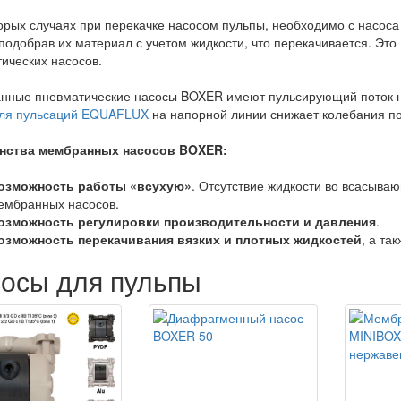
орых случаях при перекачке насосом пульпы, необходимо с насос
 подобрав их материал с учетом жидкости, что перекачивается. Эт
ических насосов.
ные пневматические насосы BOXER имеют пульсирующий поток на
еля пульсаций EQUAFLUX
на напорной линии снижает колебания по
нства мембранных насосов BOXER:
озможность работы «всухую»
. Отсутствие жидкости во всасыва
ембранных насосов.
озможность регулировки производительности и давления
.
озможность перекачивания вязких и плотных жидкостей
, а та
осы для пульпы