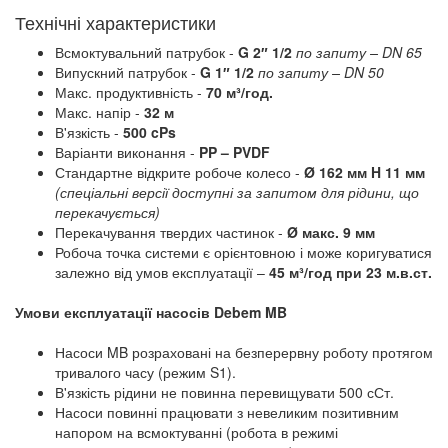
Технічні характеристики
Всмоктувальний патрубок -
G 2″ 1/2
по запиту
– DN 65
Випускний патрубок -
G 1″ 1/2
по запиту – DN 50
Макс. продуктивність -
70 м³/год.
Макс. напір -
32 м
В'язкість -
500 cPs
Варіанти виконання -
PP – PVDF
Стандартне відкрите робоче колесо -
Ø 162 мм H 11 мм
(спеціальні версії доступні за запитом для рідини, що
перекачується)
Перекачування твердих частинок -
Ø макс. 9 мм
Робоча точка системи є орієнтовною і може коригуватися
залежно від умов експлуатації –
45 м³/год при 23 м.в.ст.
Умови експлуатації насосів Debem MB
Насоси MB розраховані на безперервну роботу протягом
тривалого часу (режим S1).
В'язкість рідини не повинна перевищувати 500 сСт.
Насоси повинні працювати з невеликим позитивним
напором на всмоктуванні (робота в режимі