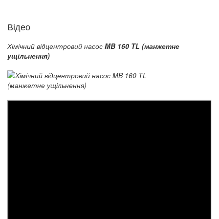
Відео
Хімічний відцентровий насос
MB 160 TL (манжетне
ущільнення)