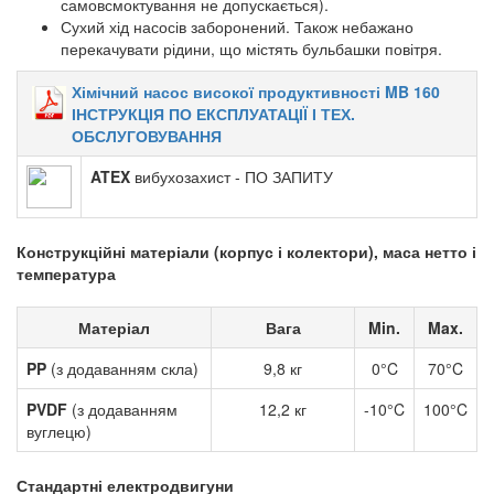
самовсмоктування не допускається).
Сухий хід насосів заборонений. Також небажано
перекачувати рідини, що містять бульбашки повітря.
Хімічний насос високої продуктивності MB 160
ІНСТРУКЦІЯ ПО ЕКСПЛУАТАЦІЇ І ТЕХ.
ОБСЛУГОВУВАННЯ
ATEX
вибухозахист - ПО ЗАПИТУ
Конструкційні матеріали (корпус і колектори), маса нетто і
температура
Матеріал
Вага
Min.
Max.
PP
(з додаванням скла)
9,8 кг
0°C
70°C
PVDF
(з додаванням
12,2 кг
-10°C
100°C
вуглецю)
Стандартні електродвигуни