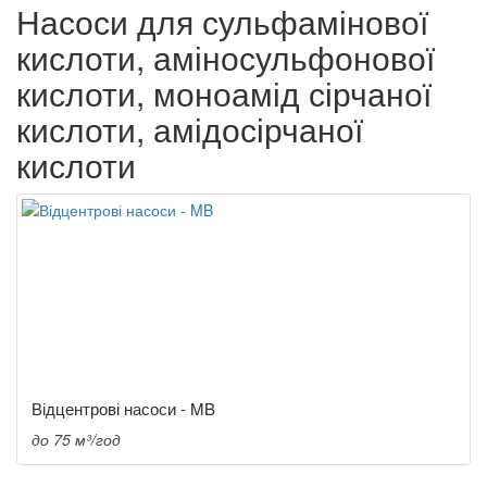
Насоси для сульфамінової
кислоти, аміносульфонової
кислоти, моноамід сірчаної
кислоти, амідосірчаної
кислоти
Відцентрові насоси - MB
до 75 м³/год