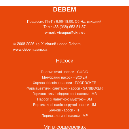
DEBEM
Працюємо Пн-Пт 9:00-18:00, Сб-Нд: вихідний.
Тел.:
+38 (068) 653-51-87
e-mail:
vicaqua@ukr.net
© 2008-2026 >> Хімічний насос Debem -
www.debem.com.ua
Насоси
Пневматичні насоси - CUBIC
Мембранні насоси - BOXER
Харчові гігієнічні насоси - FOODBOXER
Фармацевтичні санітарні насоси - SANIBOXER
Горизонтальні відцентрові насоси - MB
Насоси з магнітною муфтою - DM
Вертикальні напівпогружні насоси - IM
Бочкові насоси - TR
Перистальтичні насоси - MP
Ми в соцмережах