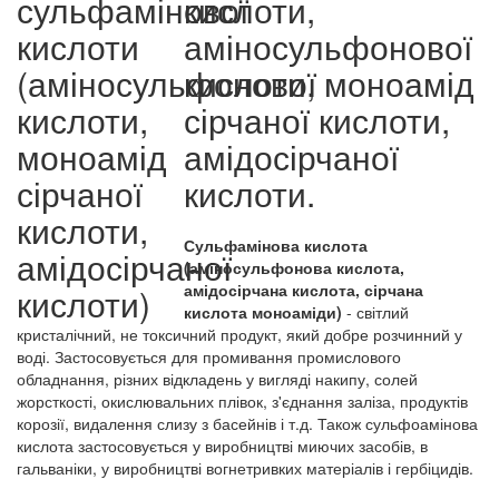
кислоти,
аміносульфонової
кислоти, моноамід
сірчаної кислоти,
амідосірчаної
кислоти.
Сульфамінова кислота
(аміносульфонова кислота,
амідосірчана кислота, сірчана
кислота моноаміди)
- світлий
кристалічний, не токсичний продукт, який добре розчинний у
воді. Застосовується для промивання промислового
обладнання, різних відкладень у вигляді накипу, солей
жорсткості, окислювальних плівок, з'єднання заліза, продуктів
корозії, видалення слизу з басейнів і т.д. Також сульфоамінова
кислота застосовується у виробництві миючих засобів, в
гальваніки, у виробництві вогнетривких матеріалів і гербіцидів.