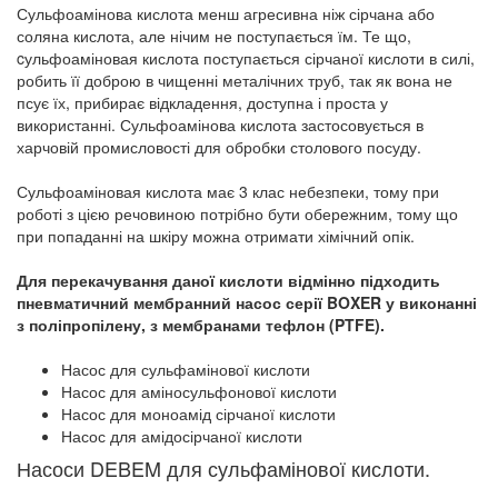
Сульфоамінова кислота менш агресивна ніж сірчана або
соляна кислота, але нічим не поступається їм. Те що,
cульфоаміновая кислота поступається сірчаної кислоти в силі,
робить її доброю в чищенні металічних труб, так як вона не
псує їх, прибирає відкладення, доступна і проста у
використанні. Сульфоамінова кислота застосовується в
харчовій промисловості для обробки столового посуду.
Сульфоаміновая кислота має 3 клас небезпеки, тому при
роботі з цією речовиною потрібно бути обережним, тому що
при попаданні на шкіру можна отримати хімічний опік.
Для перекачування даної кислоти відмінно підходить
пневматичний мембранний насос серії BOXER у виконанні
з поліпропілену, з мембранами тефлон (PTFE).
Насос для сульфамінової кислоти
Насос для аміносульфонової кислоти
Насос для моноамід сірчаної кислоти
Насос для амідосірчаної кислоти
Насоси DEBEM для сульфамінової кислоти.