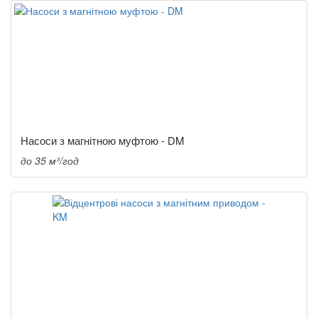
Насоси з магнітною муфтою - DM
до 35 м³/год