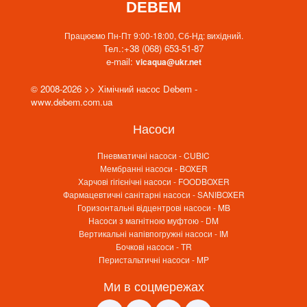
DEBEM
Працюємо Пн-Пт 9:00-18:00, Сб-Нд: вихідний.
Тел.:
+38 (068) 653-51-87
e-mail:
vicaqua@ukr.net
© 2008-2026 >> Хімічний насос Debem -
www.debem.com.ua
Насоси
Пневматичні насоси - CUBIC
Мембранні насоси - BOXER
Харчові гігієнічні насоси - FOODBOXER
Фармацевтичні санітарні насоси - SANIBOXER
Горизонтальні відцентрові насоси - MB
Насоси з магнітною муфтою - DM
Вертикальні напівпогружні насоси - IM
Бочкові насоси - TR
Перистальтичні насоси - MP
Ми в соцмережах