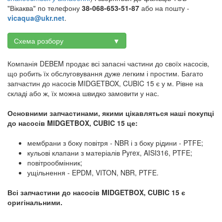
"Вікаква" по телефону
38-068-653-51-87
або на пошту -
vicaqua@ukr.net
.
Схема розбору ▼
Компанія DEBEM продає всі запасні частини до своїх насосів,
що робить їх обслуговування дуже легким і простим. Багато
запчастин до насосів MIDGETBOX, CUBIC 15 є у м. Рівне на
складі або ж, їх можна швидко замовити у нас.
Основними запчастинами, якими цікавляться наші покупці
до насосів MIDGETBOX, CUBIC 15 це:
мембрани з боку повітря - NBR і з боку рідини - PTFE;
кульові клапани з матеріалів Pyrex, AISI316, PTFE;
повітрообмінник;
ущільнення - EPDM, VITON, NBR, PTFE.
Всі запчастини до насосів MIDGETBOX, CUBIC 15 є
оригінальними.