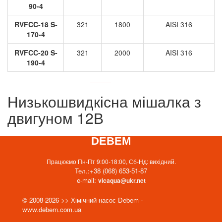
90-4
RVFCC-18 S-
321
1800
AISI 316
170-4
RVFCC-20 S-
321
2000
AISI 316
190-4
Низькошвидкісна мішалка з
двигуном 12В
DEBEM
Працюємо Пн-Пт 9:00-18:00, Сб-Нд: вихідний.
Тел.:
+38 (068) 653-51-87
e-mail:
vicaqua@ukr.net
© 2008-2026 >> Хімічний насос Debem -
www.debem.com.ua