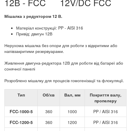
12V/DC FCC
Мішалка з редуктором 12 В.
Матеріал конструкції: PP - AISI 316
Привід: двигун 12В
Нерухома мішалка без опори для роботи з відкритими або
напівзакритими резервуарами.
Живлення двигуна-редуктора 12В для роботи від батареї або
сонячної панелі
Розроблено мішалку для процесів гомогенізації та флокуляції.
Тип
Об/хв
Вал, мм
Покриття валу,
пропелеру
FCC-1000-5
360
1000
PP / AISI 316
FCC-1200-5
360
1200
PP / AISI 316