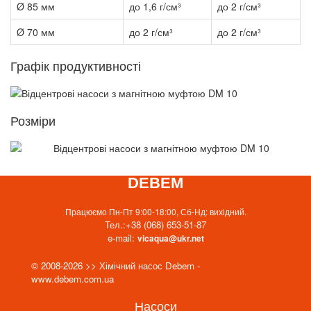
Ø 85 мм
до 1,6 г/см³
до 2 г/см³
Ø 70 мм
до 2 г/см³
до 2 г/см³
Графік продуктивності
Розміри
DEBEM
Працюємо Пн-Пт 9:00-18:00, Сб-Нд: вихідний.
Тел.:
+38 (068) 653-51-87
e-mail:
vicaqua@ukr.net
© 2008-2026 >> Хімічний насос Debem -
www.debem.com.ua
Насоси