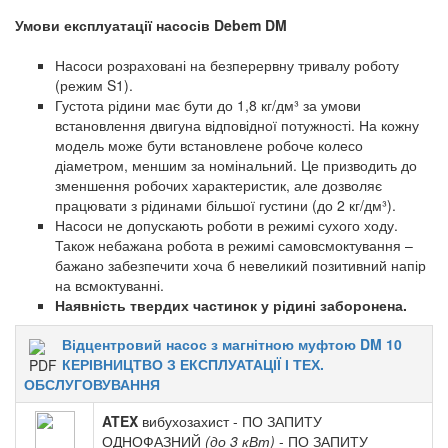
Умови експлуатації насосів Debem DM
Насоси розраховані на безперервну тривалу роботу
(режим S1).
Густота рідини має бути до 1,8 кг/дм³ за умови
встановлення двигуна відповідної потужності. На кожну
модель може бути встановлене робоче колесо
діаметром, меншим за номінальний. Це призводить до
зменшення робочих характеристик, але дозволяє
працювати з рідинами більшої густини (до 2 кг/дм³).
Насоси не допускають роботи в режимі сухого ходу.
Також небажана робота в режимі самовсмоктування –
бажано забезпечити хоча б невеликий позитивний напір
на всмоктуванні.
Наявність твердих частинок у рідині заборонена.
Відцентровий насос з магнітною муфтою DM 10
КЕРІВНИЦТВО З ЕКСПЛУАТАЦІЇ І ТЕХ.
ОБСЛУГОВУВАННЯ
ATEX
вибухозахист - ПО ЗАПИТУ
ОДНОФАЗНИЙ
(до 3 кВт)
- ПО ЗАПИТУ