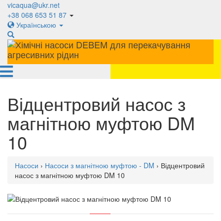
vicaqua@ukr.net
+38 068 653 51 87
Українською
Відцентровий насос з
магнітною муфтою DM
10
Насоси
›
Насоси з магнітною муфтою - DM
› Відцентровий
насос з магнітною муфтою DM 10