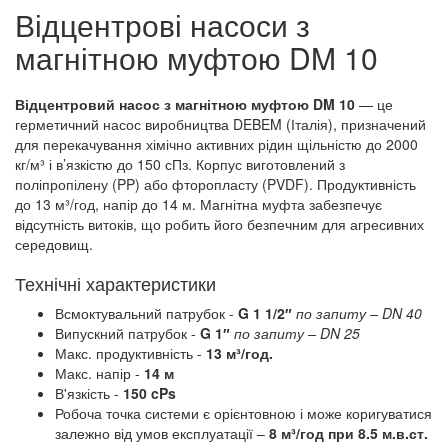
Відцентрові насоси з
магнітною муфтою DM 10
Відцентровий насос з магнітною муфтою DM 10
— це
герметичний насос виробництва DEBEM (Італія), призначений
для перекачування хімічно активних рідин щільністю до 2000
кг/м³ і в’язкістю до 150 сПз. Корпус виготовлений з
поліпропілену (PP) або фторопласту (PVDF). Продуктивність
до 13 м³/год, напір до 14 м. Магнітна муфта забезпечує
відсутність витоків, що робить його безпечним для агресивних
середовищ.
Технічні характеристики
Всмоктувальний патрубок -
G 1 1/2″
по запиту
– DN 40
Випускний патрубок -
G 1″
по запиту – DN 25
Макс. продуктивність -
13 м³/год.
Макс. напір -
14 м
В'язкість -
150 cPs
Робоча точка системи є орієнтовною і може коригуватися
залежно від умов експлуатації –
8 м³/год при 8.5 м.в.ст.