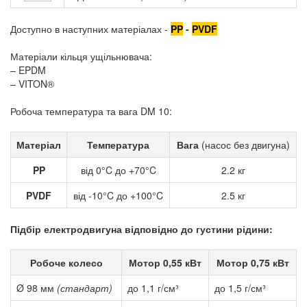
Доступно в наступних матеріалах -
PP
-
PVDF
Матеріали кільця ущільнювача:
– EPDM
– VITON®
Робоча температура та вага DM 10:
Матеріал
Температура
Вага
(насос без двигуна)
PP
від 0°C до +70°C
2.2 кг
PVDF
від -10°C до +100°C
2.5 кг
Підбір електродвигуна відповідно до густини рідини:
Робоче колесо
Мотор 0,55 кВт
Мотор 0,75 кВт
Ø 98 мм
(стандарт)
до 1,1 г/см³
до 1,5 г/см³