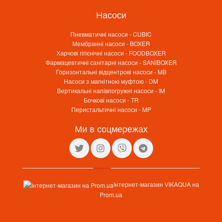
Насоси
Пневматичні насоси - CUBIC
Мембранні насоси - BOXER
Харчові гігієнічні насоси - FOODBOXER
Фармацевтичні санітарні насоси - SANIBOXER
Горизонтальні відцентрові насоси - MB
Насоси з магнітною муфтою - DM
Вертикальні напівпогружні насоси - IM
Бочкові насоси - TR
Перистальтичні насоси - MP
Ми в соцмережах
Інтернет-магазин VIKAQUA на
Prom.ua