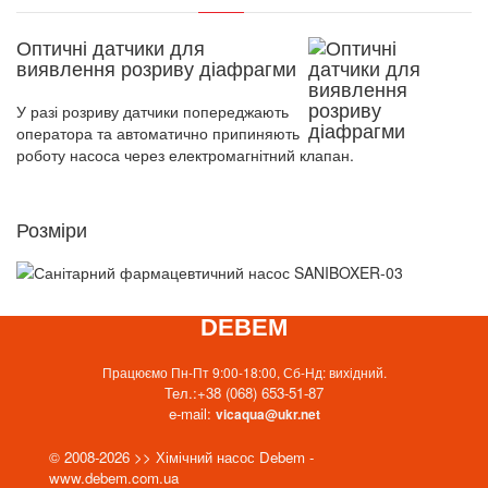
Оптичні датчики для
виявлення розриву діафрагми
У разі розриву датчики попереджають
оператора та автоматично припиняють
роботу насоса через електромагнітний клапан.
Розміри
DEBEM
Працюємо Пн-Пт 9:00-18:00, Сб-Нд: вихідний.
Тел.:
+38 (068) 653-51-87
e-mail:
vicaqua@ukr.net
© 2008-2026 >> Хімічний насос Debem -
www.debem.com.ua