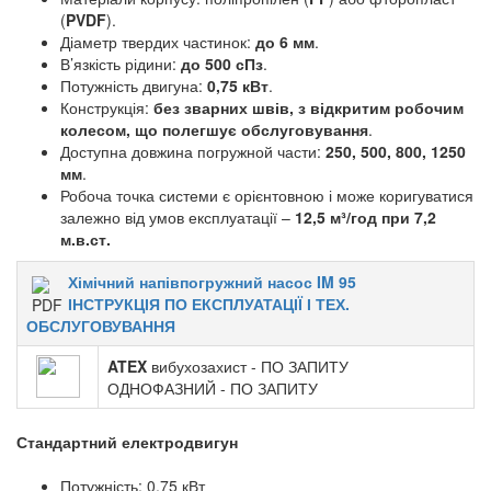
(
PVDF
).
Діаметр твердих частинок:
до 6 мм
.
В’язкість рідини:
до 500 сПз
.
Потужність двигуна:
0,75 кВт
.
Конструкція:
без зварних швів, з відкритим робочим
колесом, що полегшує обслуговування
.
Доступна довжина погружной части:
250, 500, 800, 1250
мм
.
Робоча точка системи є орієнтовною і може коригуватися
залежно від умов експлуатації –
12,5 м³/год при 7,2
м.в.ст.
Хімічний напівпогружний насос IM 95
ІНСТРУКЦІЯ ПО ЕКСПЛУАТАЦІЇ І ТЕХ.
ОБСЛУГОВУВАННЯ
ATEX
вибухозахист - ПО ЗАПИТУ
ОДНОФАЗНИЙ - ПО ЗАПИТУ
Стандартний електродвигун
Потужність: 0,75 кВт