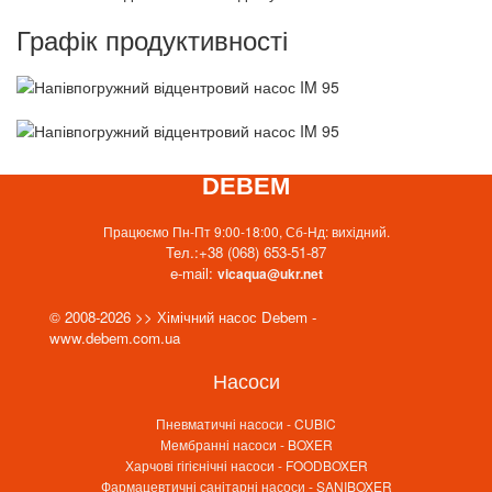
Графік продуктивності
DEBEM
Працюємо Пн-Пт 9:00-18:00, Сб-Нд: вихідний.
Тел.:
+38 (068) 653-51-87
e-mail:
vicaqua@ukr.net
© 2008-2026 >> Хімічний насос Debem -
www.debem.com.ua
Насоси
Пневматичні насоси - CUBIC
Мембранні насоси - BOXER
Харчові гігієнічні насоси - FOODBOXER
Фармацевтичні санітарні насоси - SANIBOXER