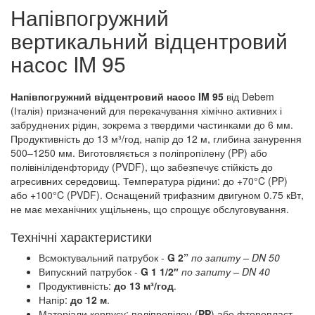
Напівпогружний
вертикальний відцентровий
насос IM 95
Напівпогружний відцентровий насос IM 95
від Debem
(Італія) призначений для перекачування хімічно активних і
забруднених рідин, зокрема з твердими частинками до 6 мм.
Продуктивність до 13 м³/год, напір до 12 м, глибина занурення
500–1250 мм. Виготовляється з поліпропілену (PP) або
полівініліденфториду (PVDF), що забезпечує стійкість до
агресивних середовищ. Температура рідини: до +70°C (PP)
або +100°C (PVDF). Оснащений трифазним двигуном 0.75 кВт,
не має механічних ущільнень, що спрощує обслуговування.
Технічні характеристики
Всмоктувальний патрубок -
G 2”
по запиту
– DN 50
Випускний патрубок -
G 1 1/2″
по запиту
– DN 40
Продуктивність:
до 13 м³/год
.
Напір:
до 12 м
.
Матеріали корпусу: поліпропілен (
PP
) або фторопласт