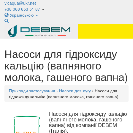
vicaqua@ukr.net
+38 068 653 51 87
Українською
Насоси для гідроксиду
кальцію (вапняного
молока, гашеного вапна)
Приклади застосування
›
Насоси для лугу
› Насоси для
гідроксиду кальцію (вапняного молока, гашеного вапна)
Насоси для гідроксиду кальцію
(вапняного молока, гашеного
вапна) від компанії DEBEM
(Італія).