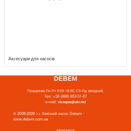
Аксесуари для насосів
DEBEM
Працюємо Пн-Пт 9:00-18:00, Сб-Нд: вихідний.
Тел.:
+38 (068) 653-51-87
e-mail:
vicaqua@ukr.net
© 2008-2026 >> Хімічний насос Debem -
www.debem.com.ua
Насоси