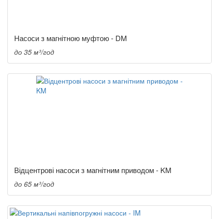
Насоси з магнітною муфтою - DM
до 35 м³/год
Відцентрові насоси з магнітним приводом - KM
до 65 м³/год