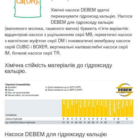
Хімічні насоси DEBEM здатні
перекачувати гідроксид кальцію. Насоси
DEBEM для гідроксиду кальцію
(вапняного молока, гашеного вапна) бувають п'яти варіантів:
відцентрові насоси з ущільненням серії MB, герметичні насоси
з магнітною муфтою серії DM і пневматичні мембрану насоси
серій CUBIC і BOXER, вертикальні напівзаглибні насоси серії
IM, бочкові насоси серії TR.
Хімічна стійкість матеріалів до гідроксиду
кальцію.
Насоси DEBEM для гідроксиду кальцію