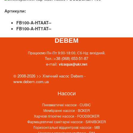
Артикули:
FB100-A-HTAAT--
FB100-A-HTТAT--
DEBEM
Працюємо Пн-Пт 9:00-18:00, Сб-Нд: вихідний.
Тел.:
+38 (068) 653-51-87
e-mail:
vicaqua@ukr.net
© 2008-2026 >> Хімічний насос Debem -
www.debem.com.ua
Насоси
Пневматичні насоси - CUBIC
Мембранні насоси - BOXER
Харчові гігієнічні насоси - FOODBOXER
Фармацевтичні санітарні насоси - SANIBOXER
Горизонтальні відцентрові насоси - MB
Насоси з магнітною муфтою - DM