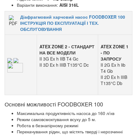
Варіанти виконання:
AISI 316L
Діафрагмовий харчовий насос FOODBOXER 100
ІНСТРУКЦІЯ ПО ЕКСПЛУАТАЦІЇ І ТЕХ.
ОБСЛУГОВУВАННЯ
ATEX ZONE 2 - СТАНДАРТ
ATEX ZONE 1
НА ВСЕ МОДЕЛИ
- ПО
II 3G Ex h IIB T4 Gc
ЗАПРОСУ
II 3D Ex h IIIB T135°C Dc
II 2G Ex h lib
T4 Gb
II 2D Ex h IIIB
T135°C Db
Основні можливості FOODBOXER 100
Максимальна продуктивність насоса до 160 л/хв
Режим самовсмоктування всуху до 5 м.
Робота в безнапірному режимі
Перекачування рідин, що містять тверді і нерозчинні