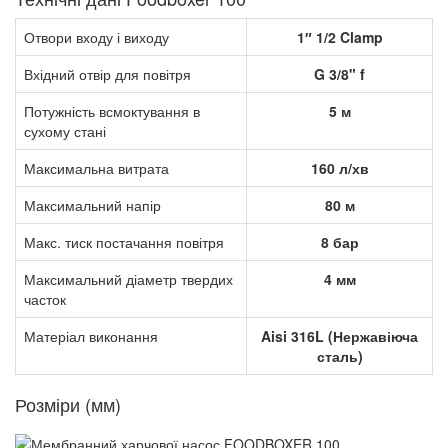
Отвори входу і виходу
1″ 1/2 Clamp
Вхідний отвір для повітря
G 3/8" f
Потужність всмоктування в
5 м
сухому стані
Максимальна витрата
160 л/хв
Максимальний напір
80 м
Макс. тиск постачання повітря
8 бар
Максимальний діаметр твердих
4 мм
часток
Матеріал виконання
Aisi 316L (Нержавіюча
сталь)
Розміри (мм)