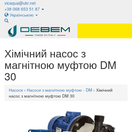
vicaqua@ukr.net
+38 068 653 51 87
Українською
Хімічний насос з
магнітною муфтою DM
30
Насоси
›
Насоси з магнітною муфтою - DM
› Хімічний
насос з магнітною муфтою DM 30