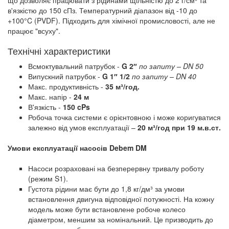
що дозволяє працювати з рідинами щільністю до 2 г/см³ та
в'язкістю до 150 сПз. Температурний діапазон від -10 до
+100°C (PVDF). Підходить для хімічної промисловості, але не
працює "всуху".
Технічні характеристики
Всмоктувальний патрубок -
G 2″
по запиту
– DN 50
Випускний патрубок -
G 1″ 1/2
по запиту – DN 40
Макс. продуктивність -
35 м³/год.
Макс. напір -
24 м
В'язкість -
150 cPs
Робоча точка системи є орієнтовною і може коригуватися
залежно від умов експлуатації –
20 м³/год при 19 м.в.ст.
Умови експлуатації насосів Debem DM
Насоси розраховані на безперервну тривалу роботу
(режим S1).
Густота рідини має бути до 1,8 кг/дм³ за умови
встановлення двигуна відповідної потужності. На кожну
модель може бути встановлене робоче колесо
діаметром, меншим за номінальний. Це призводить до