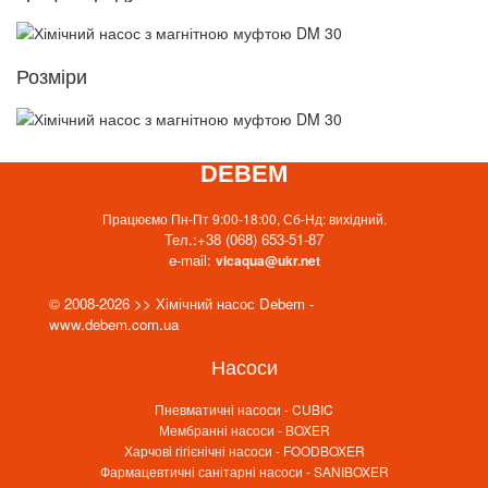
Розміри
DEBEM
Працюємо Пн-Пт 9:00-18:00, Сб-Нд: вихідний.
Тел.:
+38 (068) 653-51-87
e-mail:
vicaqua@ukr.net
© 2008-2026 >> Хімічний насос Debem -
www.debem.com.ua
Насоси
Пневматичні насоси - CUBIC
Мембранні насоси - BOXER
Харчові гігієнічні насоси - FOODBOXER
Фармацевтичні санітарні насоси - SANIBOXER