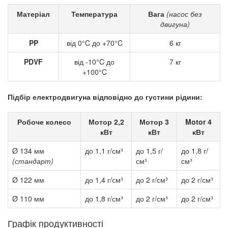
Матеріал
Температура
Вага
(насос без
двигуна)
PP
від 0°C до +70°C
6 кг
PDVF
від -10°C до
7 кг
+100°C
Підбір електродвигуна відповідно до густини рідини:
Робоче колесо
Мотор 2,2
Мотор 3
Motor 4
кВт
кВт
кВт
Ø 134 мм
до 1,1 г/см³
до 1,5 г/
до 1,8 г/
(стандарт)
см³
см³
Ø 122 мм
до 1,4 г/см³
до 2 г/см³
до 2 г/см³
Ø 110 мм
до 1,8 г/см³
до 2 г/см³
до 2 г/см³
Графік продуктивності