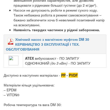
зменшення робочих характеристик, але дозволяє
працювати з рідинами більшої густини (до 2 кг/дм³).
Насоси не допускають роботи в режимі сухого ходу.
Також небажана робота в режимі самовсмоктування –
бажано забезпечити хоча б невеликий позитивний напір
на всмоктуванні.
Наявність твердих частинок у рідині заборонена.
Хімічний насос з магнітною муфтою DM 30
КЕРІВНИЦТВО З ЕКСПЛУАТАЦІЇ І ТЕХ.
ОБСЛУГОВУВАННЯ
ATEX
вибухозахист - ПО ЗАПИТУ
ОДНОФАЗНИЙ
(до 3 кВт)
- ПО ЗАПИТУ
Доступно в наступних матеріалах -
PP
-
PVDF
Матеріали кільця ущільнювача:
– EPDM
– VITON®
Робоча температура та вага DM 30: