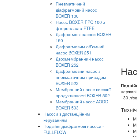
Пневматичний
діафрагмовий насос
BOXER 100
Насос BOXER FPC 100 з
фторопласта PTFE
Діафрагмові насоси BOXER
150
Діафрагмовим об'ємний
насос BOXER 251
Двохмембранний насос
BOXER 252
Нас
Діафрагмовий насос з
пневматичним приводом
BOXER 522
Подвій
Мембранний насос високої
нержаві
продуктивності BOXER 502
130 л/хв
Мембранний насос AODD
BOXER 503
Техніч
Насоси з дистанційним
М
керуванням
М
Подвійні діафрагмові насоси -
М
FULLFLOW