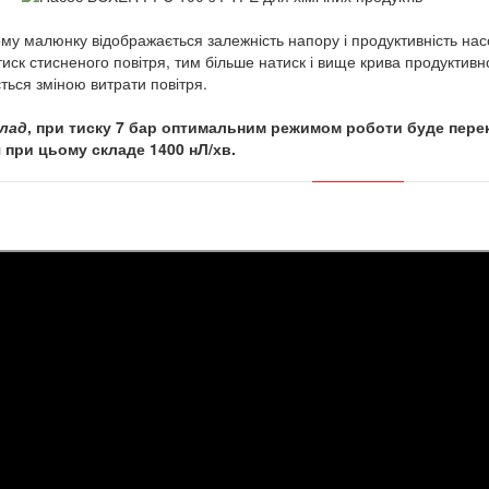
му малюнку відображається залежність напору і продуктивність насо
тиск стисненого повітря, тим більше натиск і вище крива продуктивн
ться зміною витрати повітря.
лад
, при тиску 7 бар оптимальним режимом роботи буде перек
 при цьому складе 1400 нЛ/хв.