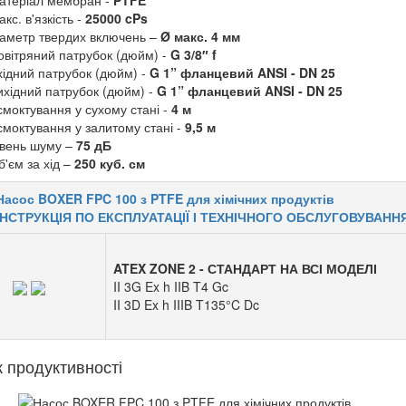
атеріал мембран -
PTFE
кс. в'язкість -
25000 cPs
іаметр твердих включень –
Ø макс. 4 мм
овітряний патрубок (дюйм) -
G 3/8″ f
хідний патрубок (дюйм) -
G 1” фланцевий ANSI - DN 25
ихідний патрубок (дюйм) -
G 1” фланцевий ANSI - DN 25
смоктування у сухому стані -
4 м
смоктування у залитому стані -
9,5 м
івень шуму –
75 дБ
б'єм за хід –
250 куб. см
Насос BOXER FPC 100 з PTFE для хімічних продуктів
ІНСТРУКЦІЯ ПО ЕКСПЛУАТАЦІЇ І ТЕХНІЧНОГО ОБСЛУГОВУВАНН
ATEX ZONE 2 - СТАНДАРТ НА ВСІ МОДЕЛІ
II 3G Ex h IIB T4 Gc
II 3D Ex h IIIB T135°C Dc
к продуктивності