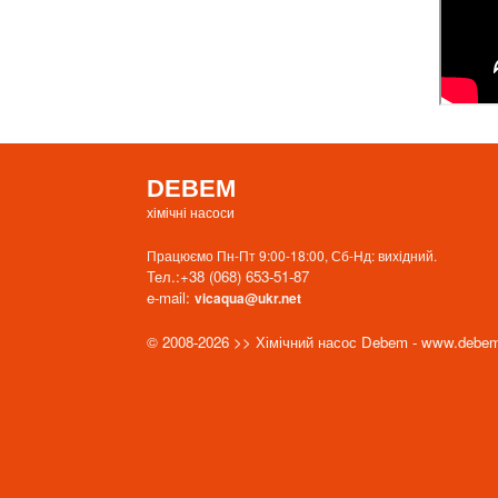
DEBEM
хімічні насоси
Працюємо Пн-Пт 9:00-18:00, Сб-Нд: вихідний.
Тел.:
+38 (068) 653-51-87
e-mail:
vicaqua@ukr.net
© 2008-2026 >> Хімічний насос Debem - www.debe