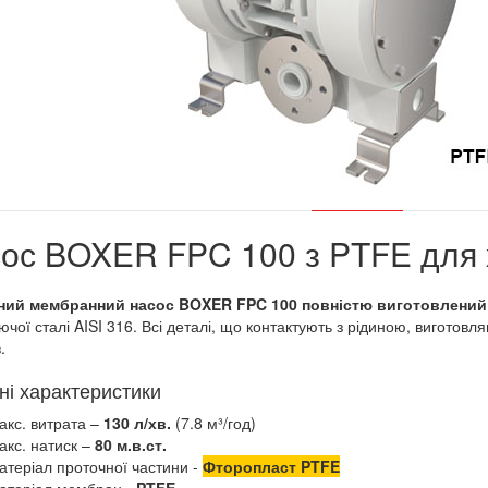
ос BOXER FPC 100 з PTFE для х
ний мембранний насос BOXER FPC 100 повністю виготовлений
ючої сталі AISI 316. Всі деталі, що контактують з рідиною, виготов
.
ні характеристики
акс. витрата –
130 л/хв.
(7.8 м³/год)
акс. натиск –
80 м.в.ст.
атеріал проточної частини -
Фторопласт PTFE