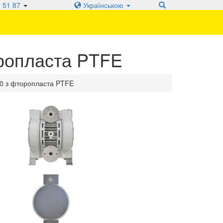
 51 87
Українською
ропласта PTFE
0 з фторопласта PTFE