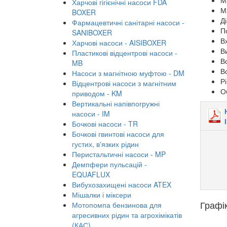
М
Харчові гігієнічні насоси FDA
Ма
BOXER
Д
Фармацевтичні санітарні насоси -
П
SANIBOXER
В
Харчові насоси - AISIBOXER
В
Пластикові відцентрові насоси -
В
MB
В
Насоси з магнітною муфтою - DM
Р
Відцентрові насоси з магнітним
О
приводом - KM
Вертикальні напівпогружні
насоси - IM
Бочкові насоси - TR
Бочкові гвинтові насоси для
густих, в'язких рідин
Перистальтичні насоси - MP
Демпфери пульсацій -
EQUAFLUX
Вибухозахищені насоси ATEX
Мішалки і міксери
Графі
Мотопомпа бензинова для
агресивних рідин та агрохімікатів
(КАС)