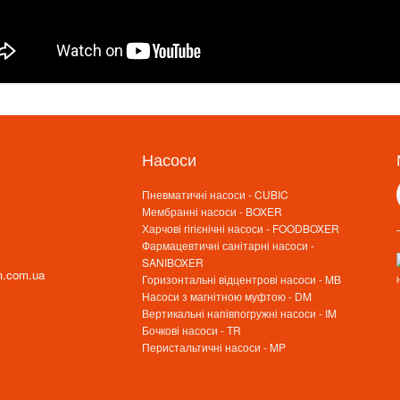
Насоси
Пневматичні насоси - CUBIC
Мембранні насоси - BOXER
Харчові гігієнічні насоси - FOODBOXER
Фармацевтичні санітарні насоси -
SANIBOXER
m.com.ua
Горизонтальні відцентрові насоси - MB
Насоси з магнітною муфтою - DM
Вертикальні напівпогружні насоси - IM
Бочкові насоси - TR
Перистальтичні насоси - MP