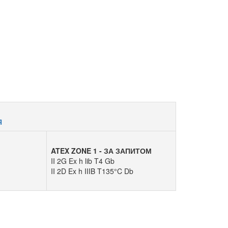
Я
ATEX ZONE 1 - ЗА ЗАПИТОМ
II 2G Ex h lib T4 Gb
II 2D Ex h IIIB T135°C Db