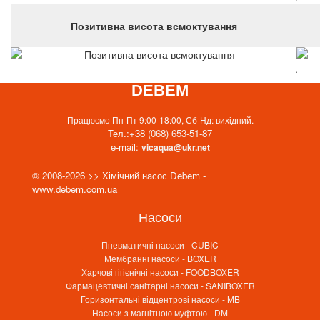
Позитивна висота всмоктування
.
DEBEM
Працюємо Пн-Пт 9:00-18:00, Сб-Нд: вихідний.
Тел.:
+38 (068) 653-51-87
e-mail:
vicaqua@ukr.net
© 2008-2026 >> Хімічний насос Debem -
www.debem.com.ua
Насоси
Пневматичні насоси - CUBIC
Мембранні насоси - BOXER
Харчові гігієнічні насоси - FOODBOXER
Фармацевтичні санітарні насоси - SANIBOXER
Горизонтальні відцентрові насоси - MB
Насоси з магнітною муфтою - DM