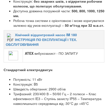
Конструкція:
без зварних швів, з відкритим робочим
колесом, що полегшує обслуговування.
Доступна довжина погружной части:
500, 800, 1000, 1250
мм.
Робоча точка системи є орієнтовною і може коригуватися
залежно від умов експлуатації –
50 м³/год при 32 м.в.ст.
Хімічний відцентровий насос IM 180
ІНСТРУКЦІЯ ПО ЕКСПЛУАТАЦІЇ І ТЕХ.
ОБСЛУГОВУВАННЯ
ATEX
вибухозахист - ПО ЗАПИТУ
Стандартний електродвигун
Потужність: 11 кВт
Конструкція: B5
Швидкість обертання: 2900 об/хв
Трифазний: 230/400 В – 50/60 Гц – 2 полюси – Клас
ефективності IE3 – Ступінь захисту IP55 – Температура
навколишнього середовища від -30°C до +45°C