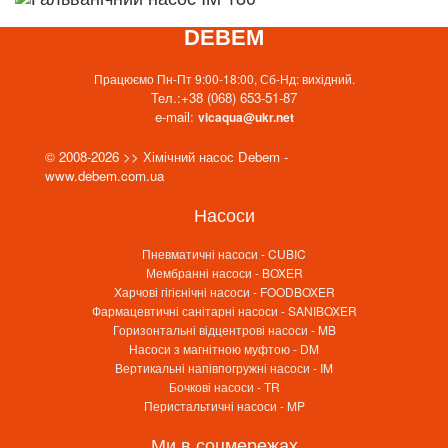
DEBEM
Працюємо Пн-Пт 9:00-18:00, Сб-Нд: вихідний.
Тел.:
+38 (068) 653-51-87
e-mail:
vicaqua@ukr.net
© 2008-2026 >> Хімічний насос Debem -
www.debem.com.ua
Насоси
Пневматичні насоси - CUBIC
Мембранні насоси - BOXER
Харчові гігієнічні насоси - FOODBOXER
Фармацевтичні санітарні насоси - SANIBOXER
Горизонтальні відцентрові насоси - MB
Насоси з магнітною муфтою - DM
Вертикальні напівпогружні насоси - IM
Бочкові насоси - TR
Перистальтичні насоси - MP
Ми в соцмережах