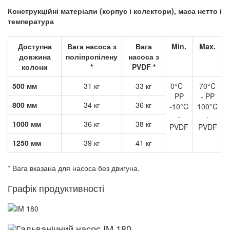
Конструкційні матеріали (корпус і колектори), маса нетто і
температура
Доступна
Вага насоса з
Вага
Min.
Max.
довжина
поліпропілену
насоса з
колони
*
PVDF *
500 мм
31 кг
33 кг
0°C -
70°C
PP
- PP
800 мм
34 кг
36 кг
-10°C
100°C
-
-
1000 мм
36 кг
38 кг
PVDF
PVDF
1250 мм
39 кг
41 кг
* Вага вказана для насоса без двигуна.
Графік продуктивності