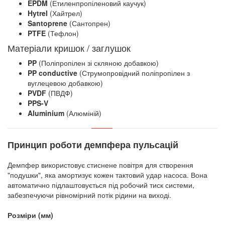
EPDM
(Етиленпропіленовий каучук)
Hytrel
(Хайтрел)
Santoprene
(Сантопрен)
PTFE
(Тефлон)
Матеріали кришок / заглушок
PP
(Поліпропілен зі скляною добавкою)
PP conductive
(Струмопровідний поліпропілен з
вуглецевою добавкою)
PVDF
(ПВДФ)
PPS-V
Aluminium
(Алюміній)
Принцип роботи демпфера пульсацій
Демпфер використовує стиснене повітря для створення
"подушки", яка амортизує кожен тактовий удар насоса. Вона
автоматично підлаштовується під робочий тиск системи,
забезпечуючи рівномірний потік рідини на виході.
Розміри (мм)