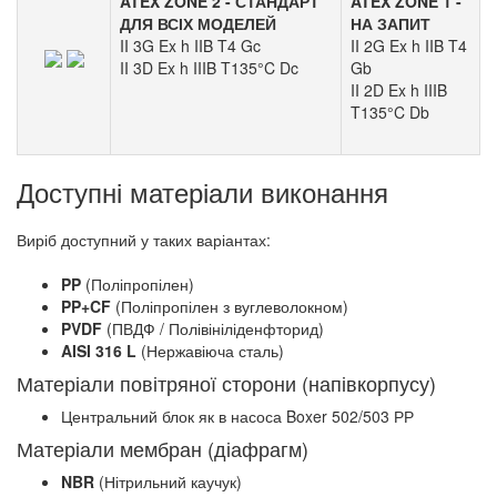
ATEX ZONE 2 - СТАНДАРТ
ATEX ZONE 1 -
ДЛЯ ВСІХ МОДЕЛЕЙ
НА ЗАПИТ
II 3G Ex h IIB T4 Gc
II 2G Ex h IIB T4
II 3D Ex h IIIB T135°C Dc
Gb
II 2D Ex h IIIB
T135°C Db
Доступні матеріали виконання
Виріб доступний у таких варіантах:
PP
(Поліпропілен)
PP+CF
(Поліпропілен з вуглеволокном)
PVDF
(ПВДФ / Полівініліденфторид)
AISI 316 L
(Нержавіюча сталь)
Матеріали повітряної сторони (напівкорпусу)
Центральний блок як в насоса Boxer 502/503 РР
Матеріали мембран (діафрагм)
NBR
(Нітрильний каучук)