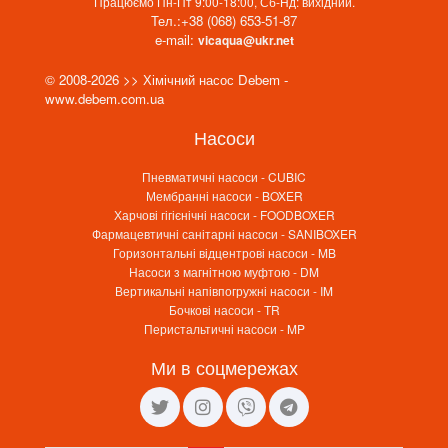
Працюємо Пн-Пт 9:00-18:00, Сб-Нд: вихідний.
Тел.:
+38 (068) 653-51-87
e-mail:
vicaqua@ukr.net
© 2008-2026 >> Хімічний насос Debem -
www.debem.com.ua
Насоси
Пневматичні насоси - CUBIC
Мембранні насоси - BOXER
Харчові гігієнічні насоси - FOODBOXER
Фармацевтичні санітарні насоси - SANIBOXER
Горизонтальні відцентрові насоси - MB
Насоси з магнітною муфтою - DM
Вертикальні напівпогружні насоси - IM
Бочкові насоси - TR
Перистальтичні насоси - MP
Ми в соцмережах