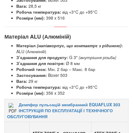
Застосування:
Boxer 503
Вага:
28,5 кг
Робоча температура:
від +3°C до +95°C
Розміри (мм):
398 x 516
Матеріал ALU (Алюміній)
Матеріал
(напівкорпус, що контактує з рідиною)
:
ALU (Алюміній)
З’єднання для продукту:
G 3″
(внутрішня різьба)
З’єднання для повітря:
Ø 8 мм
Робочий тиск:
Мін. 2 бар – Макс. 8 бар
Застосування:
Boxer 503
Вага:
29 кг
Робоча температура:
від +3°C до +95°C
Розміри (мм):
356 x 352
Демпфер пульсацій мембранний EQUAFLUX 303
ІНСТРУКЦІЯ ПО ЕКСПЛУАТАЦІЇ І ТЕХНІЧНОГО
ОБСЛУГОВУВАННЯ