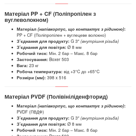
Матеріал PP + CF (Поліпропілен з
вуглеволокном)
Матеріал
(напівкорпус, що контактує з рідиною)
:
PP + CF (Поліпропілен + вуглецеве волокно)
З’єднання для продукту:
G 3″
(внутрішня різьба)
З’єднання для повітря:
Ø 8 мм
Робочий тиск:
Мін. 2 бар – Макс. 8 бар
Застосування:
Boxer 503
Вага:
23 кг
Робоча температура:
від +3°C до +65°C
Розміри (мм):
398 x 516
Матеріал PVDF (Полівініліденфторид)
Матеріал
(напівкорпус, що контактує з рідиною)
:
PVDF (ПВДФ)
З’єднання для продукту:
G 3″
(внутрішня різьба)
З’єднання для повітря:
Ø 8 мм
Робочий тиск:
Мін. 2 бар – Макс. 8 бар