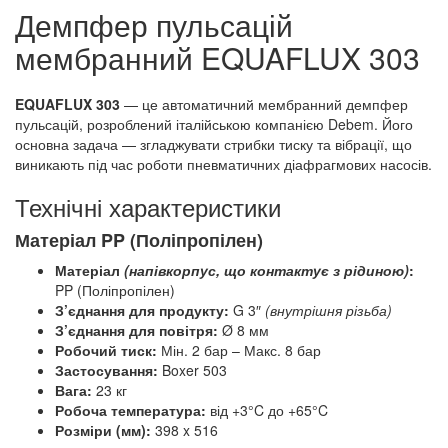
Демпфер пульсацій
мембранний EQUAFLUX 303
EQUAFLUX 303
— це автоматичний мембранний демпфер
пульсацій, розроблений італійською компанією Debem. Його
основна задача — згладжувати стрибки тиску та вібрації, що
виникають під час роботи пневматичних діафрагмових насосів.
Технічні характеристики
Матеріал PP (Поліпропілен)
Матеріал
(напівкорпус, що контактує з рідиною)
:
PP (Поліпропілен)
З’єднання для продукту:
G 3″
(внутрішня різьба)
З’єднання для повітря:
Ø 8 мм
Робочий тиск:
Мін. 2 бар – Макс. 8 бар
Застосування:
Boxer 503
Вага:
23 кг
Робоча температура:
від +3°C до +65°C
Розміри (мм):
398 x 516