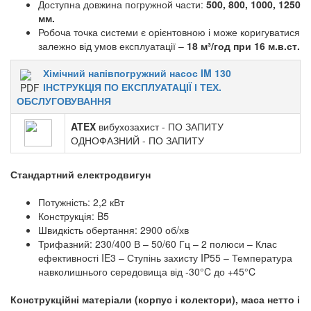
Доступна довжина погружной части:
500, 800, 1000, 1250
мм.
Робоча точка системи є орієнтовною і може коригуватися
залежно від умов експлуатації –
18 м³/год при 16 м.в.ст.
Хімічний напівпогружний насос IM 130
ІНСТРУКЦІЯ ПО ЕКСПЛУАТАЦІЇ І ТЕХ.
ОБСЛУГОВУВАННЯ
ATEX
вибухозахист - ПО ЗАПИТУ
ОДНОФАЗНИЙ - ПО ЗАПИТУ
Стандартний електродвигун
Потужність: 2,2 кВт
Конструкція: B5
Швидкість обертання: 2900 об/хв
Трифазний: 230/400 В – 50/60 Гц – 2 полюси – Клас
ефективності IE3 – Ступінь захисту IP55 – Температура
навколишнього середовища від -30°C до +45°C
Конструкційні матеріали (корпус і колектори), маса нетто і