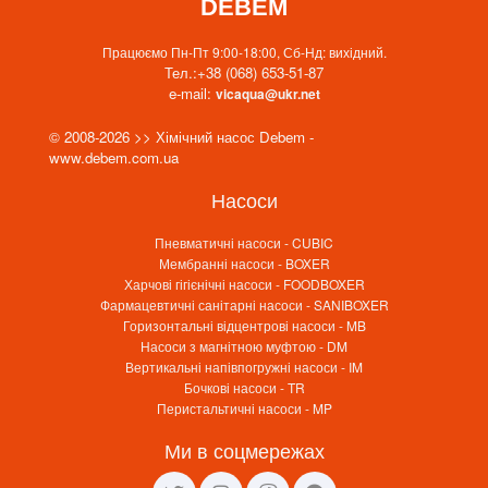
DEBEM
Працюємо Пн-Пт 9:00-18:00, Сб-Нд: вихідний.
Тел.:
+38 (068) 653-51-87
e-mail:
vicaqua@ukr.net
© 2008-2026 >> Хімічний насос Debem -
www.debem.com.ua
Насоси
Пневматичні насоси - CUBIC
Мембранні насоси - BOXER
Харчові гігієнічні насоси - FOODBOXER
Фармацевтичні санітарні насоси - SANIBOXER
Горизонтальні відцентрові насоси - MB
Насоси з магнітною муфтою - DM
Вертикальні напівпогружні насоси - IM
Бочкові насоси - TR
Перистальтичні насоси - MP
Ми в соцмережах