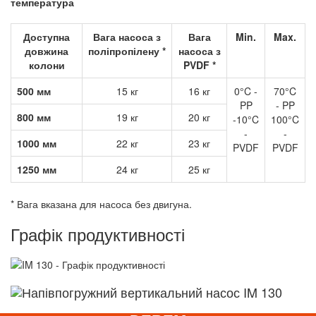
температура
Доступна
Вага насоса з
Вага
Min.
Max.
довжина
поліпропілену *
насоса з
колони
PVDF *
500 мм
15 кг
16 кг
0°C -
70°C
PP
- PP
800 мм
19 кг
20 кг
-10°C
100°C
-
-
1000 мм
22 кг
23 кг
PVDF
PVDF
1250 мм
24 кг
25 кг
* Вага вказана для насоса без двигуна.
Графік продуктивності