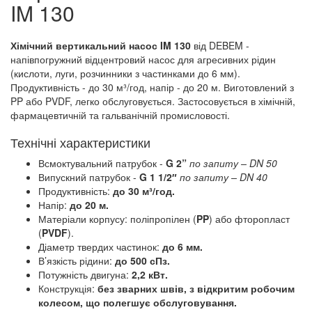
IM 130
Хімічний вертикальний насос IM 130
від DEBEM -
напівпогружний відцентровий насос для агресивних рідин
(кислоти, луги, розчинники з частинками до 6 мм).
Продуктивність - до 30 м³/год, напір - до 20 м. Виготовлений з
PP або PVDF, легко обслуговується. Застосовується в хімічній,
фармацевтичній та гальванічній промисловості.
Технічні характеристики
Всмоктувальний патрубок -
G 2”
по запиту
– DN 50
Випускний патрубок -
G 1 1/2″
по запиту
– DN 40
Продуктивність:
до 30 м³/год.
Напір:
до 20 м.
Матеріали корпусу: поліпропілен (
PP
) або фторопласт
(
PVDF
).
Діаметр твердих частинок:
до 6 мм.
В’язкість рідини:
до 500 сПз.
Потужність двигуна:
2,2 кВт.
Конструкція:
без зварних швів, з відкритим робочим
колесом, що полегшує обслуговування.