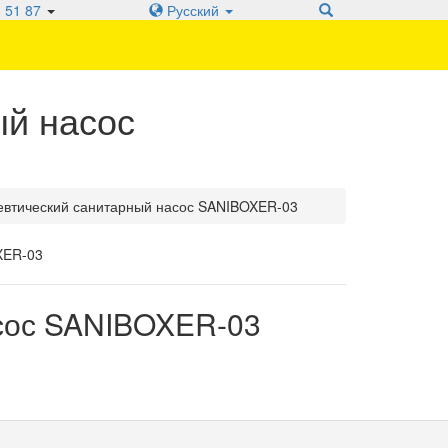
 51 87
Русский
й насос
втический санитарный насос SANIBOXER-03
сос SANIBOXER-03