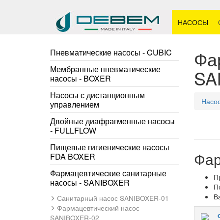
НАСОСЫ
Фа
Пневматические насосы - CUBIC
Мембранные пневматические
SA
насосы - BOXER
Насосы с дистанционным
Насо
управлением
Двойные диафрагменные насосы
- FULLFLOW
Пищевые гигиенические насосы
Фар
FDA BOXER
Фармацевтические санитарные
П
насосы - SANIBOXER
П
В
Санитарный насос SANIBOXER-01
Фармацевтический насос
SANIBOXER-02