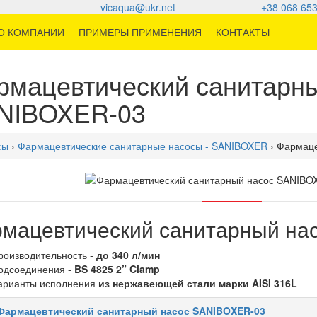
vicaqua@ukr.net
+38 068 653
О КОМПАНИИ
ПРИМЕРЫ ПРИМЕНЕНИЯ
КОНТАКТЫ
рмацевтический санитарны
NIBOXER-03
сы
›
Фармацевтические санитарные насосы - SANIBOXER
› Фармаце
мацевтический санитарный на
роизводительность -
до 340 л/мин
одсоединения -
BS 4825 2” Clamp
арианты исполнения
из нержавеющей стали марки AISI 316L
Фармацевтический санитарный насос SANIBOXER-03