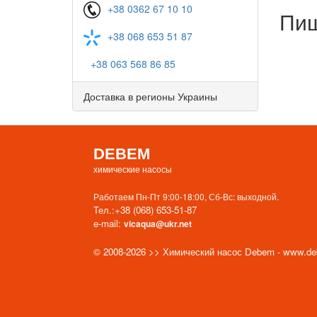
+38 0362 67 10 10
Пищ
+38 068 653 51 87
+38 063 568 86 85
Доставка в регионы Украины
DEBEM
химические насосы
Работаем Пн-Пт 9:00-18:00, Сб-Вс: выходной.
Тел.:
+38 (068) 653-51-87
e-mail:
vicaqua@ukr.net
© 2008-2026 >> Химический насос Debem - www.d