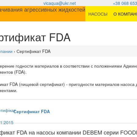
vicaqua@ukr.net
+38 068 653
НАСОСЫ
О КОМПАН
ртификат FDA
мпании
› Сертификат FDA
ерение годности материалов в соответствии с положениями Админ
ентов (FDA).
кат FDA (пищевой сертификат) - пригодности материалов насоса 
ментами.
Сертификат FDA
фикат FDA на насосы компании DEBEM серии FOO