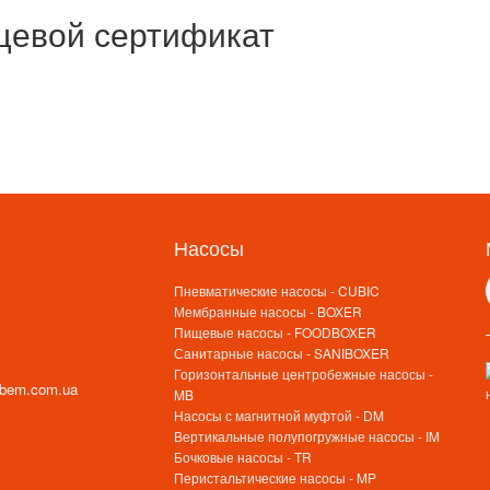
евой сертификат
Насосы
Пневматические насосы - CUBIC
Мембранные насосы - BOXER
Пищевые насосы - FOODBOXER
Санитарные насосы - SANIBOXER
Горизонтальные центробежные насосы -
ebem.com.ua
MB
Насосы с магнитной муфтой - DM
Вертикальные полупогружные насосы - IM
Бочковые насосы - TR
Перистальтические насосы - MP