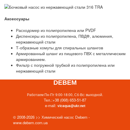
Аксессуары
Расходомер из полипропилена или PVDF
Диспенсеры из полипропилена, ПВДФ, алюминия,
нержавеющей стали
Т-образные хомуты для спиральных шлангов
Армированный шланг из пищевого ПВХ с металлическим
армированием.
Фильтр с погружной трубкой из полипропилена или
нержавеющей стали
DEBEM
Работаем Пн-Пт 9:00-18:00, Сб-Вс: выходной.
Тел.:
+38 (068) 653-51-87
e-mail:
vicaqua@ukr.net
© 2008-2026 >> Химический насос Debem -
www.debem.com.ua