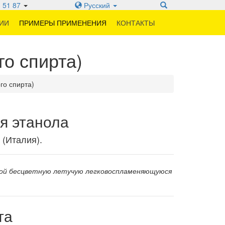
 51 87
Русский
ИИ
ПРИМЕРЫ ПРИМЕНЕНИЯ
КОНТАКТЫ
го спирта)
го спирта)
я этанола
(Италия).
бой бесцветную летучую легковоспламеняющуюся
та