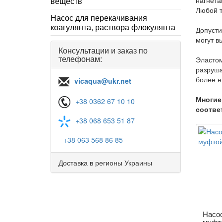
веществ
нагнета
Любой т
Насос для перекачивания
коагулянта, раствора флокулянта
Допусти
могут в
Консультации и заказ по
телефонам:
Эластом
разруша
более н
vicaqua@ukr.net
Многие
+38 0362 67 10 10
соотве
+38 068 653 51 87
+38 063 568 86 85
Доставка в регионы Украины
Насос
муфт