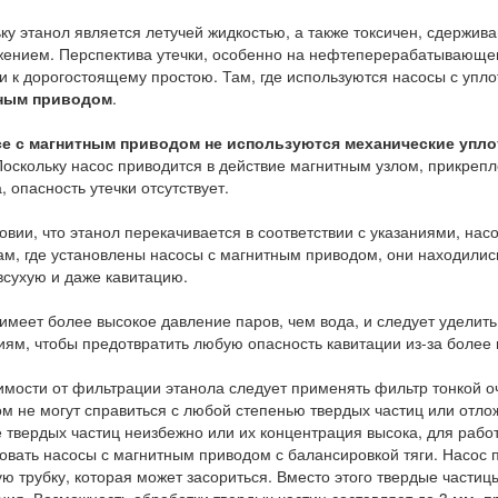
ку этанол является летучей жидкостью, а также токсичен, сдержи
ением. Перспектива утечки, особенно на нефтеперерабатывающем
и к дорогостоящему простою. Там, где используются насосы с упл
ным приводом
.
се с магнитным приводом не используются механические упло
Поскольку насос приводится в действие магнитным узлом, прикреп
, опасность утечки отсутствует.
овии, что этанол перекачивается в соответствии с указаниями, нас
ам, где установлены насосы с магнитным приводом, они находилис
всухую и даже кавитацию.
имеет более высокое давление паров, чем вода, и следует удели
иям, чтобы предотвратить любую опасность кавитации из-за более 
имости от фильтрации этанола следует применять фильтр тонкой о
м не могут справиться с любой степенью твердых частиц или отлож
 твердых частиц неизбежно или их концентрация высока, для раб
овать насосы с магнитным приводом с балансировкой тяги. Насос 
ю трубку, которая может засориться. Вместо этого твердые частиц