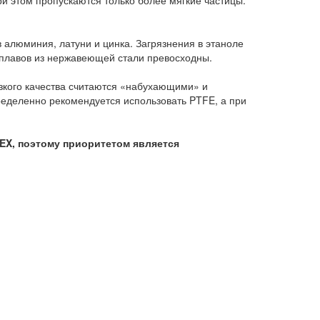
ри этом пропускаются только более мягкие частицы.
алюминия, латуни и цинка. Загрязнения в этаноле
сплавов из нержавеющей стали превосходны.
зкого качества считаются «набухающими» и
еделенно рекомендуется использовать PTFE, а при
EX, поэтому приоритетом является