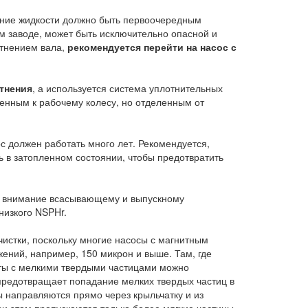
вание жидкости должно быть первоочередным
 заводе, может быть исключительно опасной и
отнением вала,
рекомендуется перейти на насос с
тнения
, а используется система уплотнительных
ленным к рабочему колесу, но отделенным от
ос должен работать много лет. Рекомендуется,
ь в затопленном состоянии, чтобы предотвратить
ть внимание всасывающему и выпускному
низкого NSPHr.
чистки, поскольку многие насосы с магнитным
ений, например, 150 микрон и выше. Там, где
оты с мелкими твердыми частицами можно
предотвращает попадание мелких твердых частиц в
ы направляются прямо через крыльчатку и из