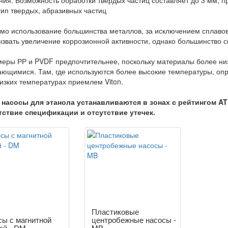
ния. Возможность обработки твердых частиц составляет до 3 мм, п
ип твердых, абразивных частиц
мо использование большинства металлов, за исключением сплавов 
ызвать увеличение коррозионной активности, однако большинство 
еры РР и PVDF предпочтительнее, поскольку материалы более ни
ющимися. Там, где используются более высокие температуры, опр
изких температурах приемлем Viton.
 насосы для этанола устанавливаются в зонах с рейтингом AT
тствие спецификации и отсутствие утечек.
Пластиковые
ы с магнитной
центробежные насосы -
ой - DM
MB