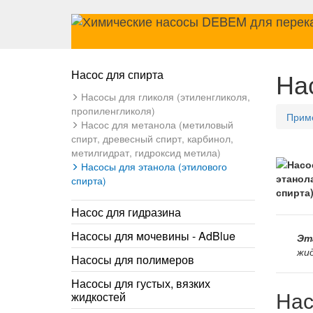
На
Насос для спирта
Насосы для гликоля (этиленгликоля,
пропиленгликоля)
Прим
Насос для метанола (метиловый
спирт, древесный спирт, карбинол,
метилгидрат, гидроксид метила)
Насосы для этанола (этилового
спирта)
Насос для гидразина
Насосы для мочевины - AdBlue
Эт
жид
Насосы для полимеров
Насосы для густых, вязких
Нас
жидкостей