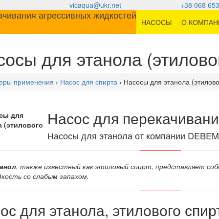
vicaqua@ukr.net
+38 068 653
НАСОСЫ
О КОМПАН
сосы для этанола (этилово
еры применения
›
Насос для спирта
› Насосы для этанола (этилово
Насос для перекачивани
Насосы для этанола от компании DEBEM 
анол
, также известный как этиловый спирт, представляет со
кость со слабым запахом.
ос для этанола, этилового спир