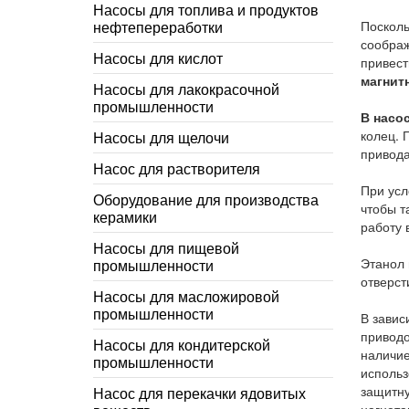
Насосы для топлива и продуктов
нефтепереработки
Посколь
соображ
Насосы для кислот
привест
магнит
Насосы для лакокрасочной
промышленности
В насо
колец. 
Насосы для щелочи
привода
Насос для растворителя
При усл
Оборудование для производства
чтобы т
керамики
работу 
Насосы для пищевой
Этанол 
промышленности
отверст
Насосы для масложировой
промышленности
В завис
приводо
Насосы для кондитерской
наличие
промышленности
использ
защитну
Насос для перекачки ядовитых