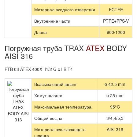
Материал входного отверстия
ECTFE
Внутренние части
PTFE+PPS-V
Длина
900/1200
Погружная труба TRAX
ATEX
BODY
AISI 316
PTB 03 ATEX 400X II1/2 G c IIB T4
Всасывающий шланг
ø 42.5 mm
Хомут шланга
ø 25 mm
Максимальная температура
95°C
Общий вес, кг
3/4,4/5,3
Материал всасывающего
AISI 316
шланга