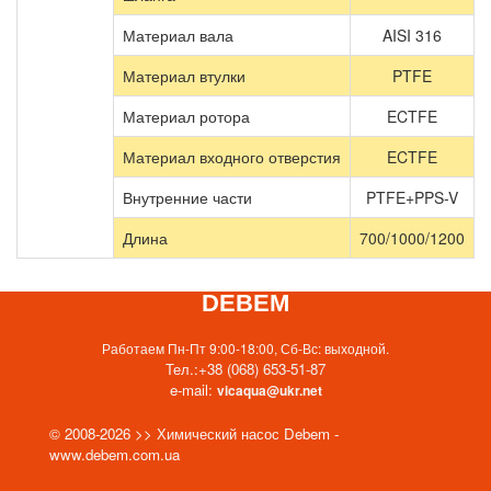
Материал вала
AISI 316
Материал втулки
PTFE
Материал ротора
ECTFE
Материал входного отверстия
ECTFE
Внутренние части
PTFE+PPS-V
Длина
700/1000/1200
DEBEM
Работаем Пн-Пт 9:00-18:00, Сб-Вс: выходной.
Тел.:
+38 (068) 653-51-87
e-mail:
vicaqua@ukr.net
© 2008-2026 >> Химический насос Debem -
www.debem.com.ua