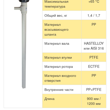
Максимальная
+65 °C
температура
Общий вес, кг
1,4 / 1,7
Материал
PP
всасывающего
шланга
Материал вала
HASTELLOY
или
AISI 316
Материал втулки
PTFE
Материал ротора
ECTFE
Материал входного
PP
отверстия
Внутренние части
PP+PTFE
Длина
900 мм /
1200 мм