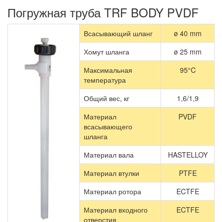
Погружная труба TRF BODY PVDF
Всасывающий шланг
ø 40 mm
Хомут шланга
ø 25 mm
Максимальная
95°C
температура
Общий вес, кг
1,6/1,9
Материал
PVDF
всасывающего
шланга
Материал вала
HASTELLOY
Материал втулки
PTFE
Материал ротора
ECTFE
Материал входного
ECTFE
отверстия