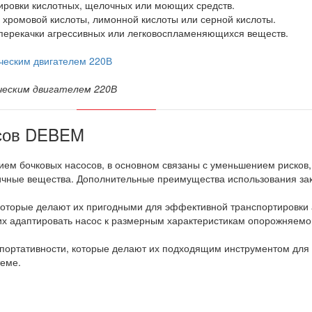
тировки кислотных, щелочных или моющих средств.
, хромовой кислоты, лимонной кислоты или серной кислоты.
 перекачки агрессивных или легковоспламеняющихся веществ.
ческим двигателем 220В
осов DEBEM
ием бочковых насосов, в основном связаны с уменьшением рисков
ичные вещества. Дополнительные преимущества использования за
 которые делают их пригодными для эффективной транспортировки 
 адаптировать насос к размерным характеристикам опорожняемог
портативности, которые делают их подходящим инструментом для 
теме.