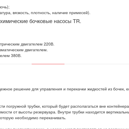
очь);
тура, вязкость, плотность, наличие примесей).
 химические бочковые насосы TR.
трическим двигателем 220В.
вматическим двигателем.
телем 380В.
жное решение для управления и перекачки жидкостей из бочек, ев
ти погружной трубки, который будет располагаться вне контейнера
мости от высоты резервуара. Внутри трубки находится вертикальн
которую необходимо перекачивать.