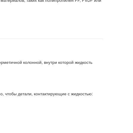
 материалов, таких как полипропилен PP, PVDF или
ерметичной колонной, внутри которой жидкость
о, чтобы детали, контактирующие с жидкостью: