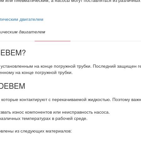
м или пневматическим, а насосы могут поставляться из различных
тическим двигателем
 DEBEM?
, установленным на конце погружной трубки. Последний защищен г
енному на конце погружной трубки.
в DEBEM
, которые контактируют с перекачиваемой жидкостью. Поэтому важн
ызвать износ компонентов или неисправность насоса.
различных температурах в рабочей среде.
товлены из следующих материалов: