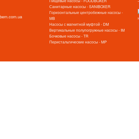
Пищевые насосы - FOODBOXER
Санитарные насосы - SANIBOXER
Горизонтальные центробежные насосы -
ebem.com.ua
MB
Насосы с магнитной муфтой - DM
Вертикальные полупогружные насосы - IM
Бочковые насосы - TR
Перистальтические насосы - MP