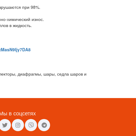
азрушаются при 98%.
но-химический износ.
лов в жидкость.
7tMasN9Ijy7DA8
ллекторы, диафрагмы, шары, седла шаров и
Мы в соцсетях