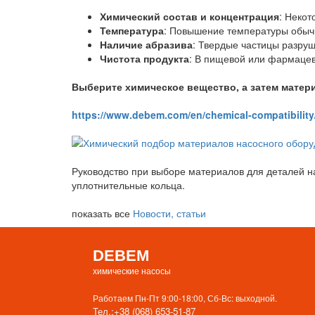
Химический состав и концентрация
: Некот
Температура
: Повышение температуры обычн
Наличие абразива
: Твердые частицы разру
Чистота продукта
: В пищевой или фармацев
Выберите химическое вещество, а затем матери
https://www.debem.com/en/chemical-compatibili
Руководство при выборе материалов для деталей на
уплотнительные кольца.
показать все
Новости, статьи
DEBEM
химические насосы
Работаем Пн-Пт 9:00-18:00, Сб-Вс: выходной.
Тел.:
+38 (068) 653-51-87