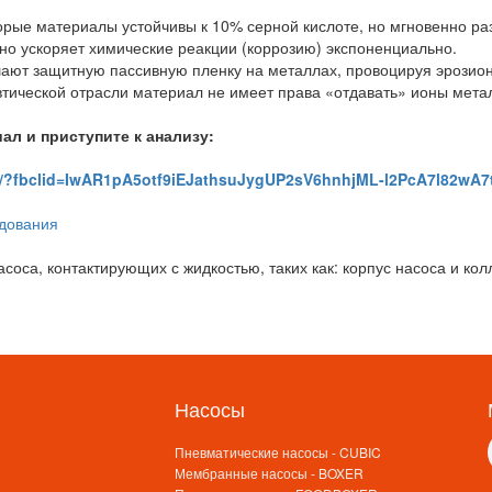
орые материалы устойчивы к 10% серной кислоте, но мгновенно р
о ускоряет химические реакции (коррозию) экспоненциально.
шают защитную пассивную пленку на металлах, провоцируя эрозион
тической отрасли материал не имеет права «отдавать» ионы метал
ал и приступите к анализу:
ty/?fbclid=IwAR1pA5otf9iEJathsuJygUP2sV6hnhjML-l2PcA7l82wA
соса, контактирующих с жидкостью, таких как: корпус насоса и ко
Насосы
Пневматические насосы - CUBIC
Мембранные насосы - BOXER