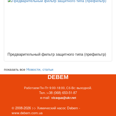
Предварительный фильтр защитного типа (префильтр)
показать все
Новости, статьи
DEBEM
Работаем Пн-Пт 9:00-18:00, Сб-Вс: выходной.
Тел.:
+38 (068) 653-51-87
e-mail:
vicaqua@ukr.net
© 2008-2026 >> Химический насос Debem -
www.debem.com.ua