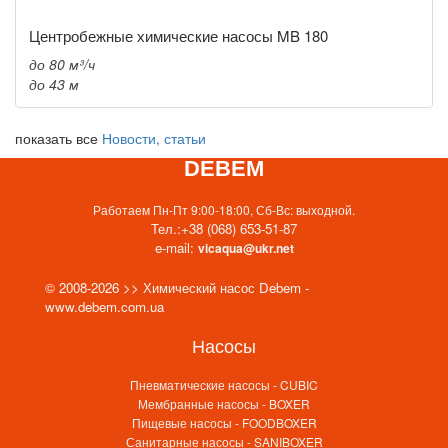
Центробежные химические насосы MB 180
до 80 м³/ч
до 43 м
показать все
Новости, статьи
DEBEM
Работаем Пн-Пт 9:00-18:00, Сб-Вс: выходной.
Тел.:
+38 (068) 653-51-87
e-mail:
vicaqua@ukr.net
© 2008-2026 >> Химический насос Debem -
www.debem.com.ua
Насосы
Пневматические насосы - CUBIC
Мембранные насосы - BOXER
Пищевые насосы - FOODBOXER
Санитарные насосы - SANIBOXER